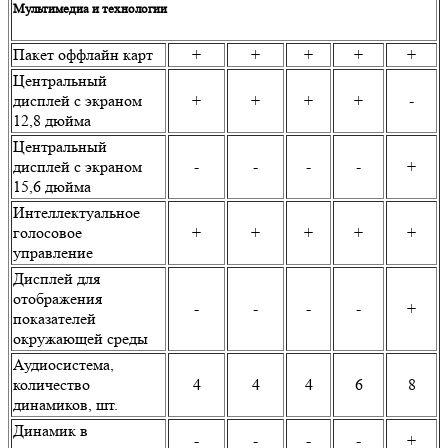
Мультимедиа и технологии
Пакет оффлайн карт
+
+
+
+
+
Центральный
дисплей с экраном
+
+
+
+
-
12,8 дюйма
Центральный
дисплей с экраном
-
-
-
-
+
15,6 дюйма
Интеллектуальное
голосовое
+
+
+
+
+
управление
Дисплей для
отображения
-
-
-
-
+
показателей
окружающей среды
Аудиосистема,
количество
4
4
4
6
8
динамиков, шт.
Динамик в
-
-
-
-
+