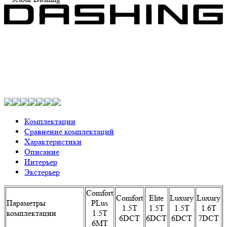
Комплектации
Сравнение комплектаций
Характеристики
Описание
Интерьер
Экстерьер
Comfort
Comfort
Elite
Luxury
Luxury
Параметры
PLus
1.5T
1.5T
1.5T
1.6T
комплектации
1.5T
6DCT
6DCT
6DCT
7DCT
6MT