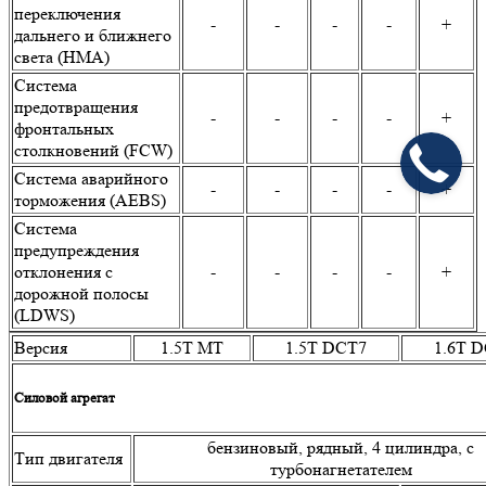
переключения
-
-
-
-
+
дальнего и ближнего
света (HMA)
Система
предотвращения
-
-
-
-
+
фронтальных
столкновений (FCW)
Система аварийного
-
-
-
-
+
торможения (AEBS)
Система
предупреждения
отклонения с
-
-
-
-
+
дорожной полосы
(LDWS)
Версия
1.5T MT
1.5T DCT7
1.6T 
Силовой агрегат
бензиновый, рядный, 4 цилиндра, с
Тип двигателя
турбонагнетателем