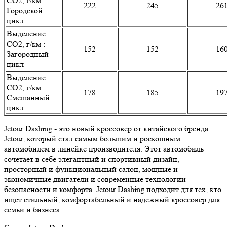
CO2, г/км :
222
245
26
Городской
цикл
Выделение
CO2, г/км :
152
152
16
Загородный
цикл
Выделение
CO2, г/км :
178
185
19
Смешанный
цикл
Jetour Dashing - это новый кроссовер от китайского бренда
Jetour, который стал самым большим и роскошным
автомобилем в линейке производителя. Этот автомобиль
сочетает в себе элегантный и спортивный дизайн,
просторный и функциональный салон, мощные и
экономичные двигатели и современные технологии
безопасности и комфорта. Jetour Dashing подходит для тех, кто
ищет стильный, комфортабельный и надежный кроссовер для
семьи и бизнеса.