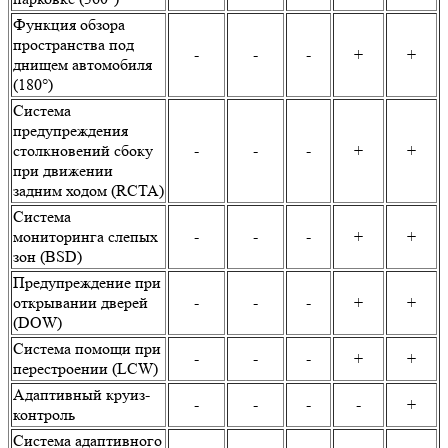
Функция обзора
пространства под
-
-
-
+
+
днищем автомобиля
(180°)
Система
предупреждения
столкновений сбоку
-
-
-
+
+
при движении
задним ходом (RCTA)
Система
мониторинга слепых
-
-
-
+
+
зон (BSD)
Предупреждение при
открывании дверей
-
-
-
+
+
(DOW)
Система помощи при
-
-
-
+
+
перестроении (LCW)
Адаптивный круиз-
-
-
-
-
+
контроль
Система адаптивного