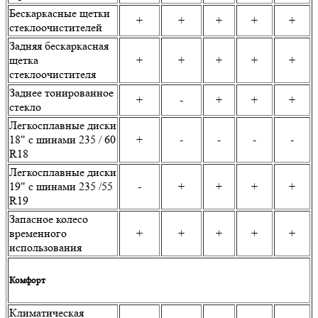
Бескаркасные щетки
+
+
+
+
+
стеклоочистителей
Задняя бескаркасная
щетка
+
+
+
+
+
стеклоочистителя
Заднее тонированное
+
-
+
+
+
стекло
Легкосплавные диски
18" с шинами 235 / 60
+
-
-
-
-
R18
Легкосплавные диски
19" с шинами 235 /55
-
+
+
+
+
R19
Запасное колесо
временного
+
+
+
+
+
использования
Комфорт
Климатическая