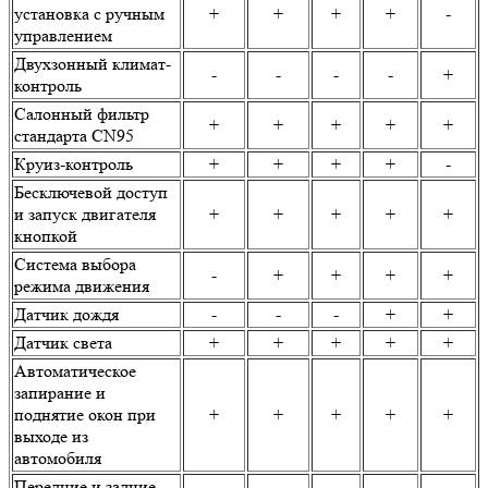
установка с ручным
+
+
+
+
-
управлением
Двухзонный климат-
-
-
-
-
+
контроль
Салонный фильтр
+
+
+
+
+
стандарта CN95
Круиз-контроль
+
+
+
+
-
Бесключевой доступ
и запуск двигателя
+
+
+
+
+
кнопкой
Система выбора
-
+
+
+
+
режима движения
Датчик дождя
-
-
-
+
+
Датчик света
+
+
+
+
+
Автоматическое
запирание и
поднятие окон при
+
+
+
+
+
выходе из
автомобиля
Передние и задние