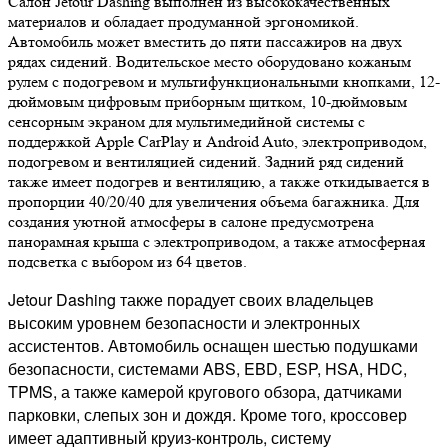
Салон Jetour Dashing выполнен из высококачественных
материалов и обладает продуманной эргономикой.
Автомобиль может вместить до пяти пассажиров на двух
рядах сидений. Водительское место оборудовано кожаным
рулем с подогревом и мультифункциональными кнопками, 12-
дюймовым цифровым приборным щитком, 10-дюймовым
сенсорным экраном для мультимедийной системы с
поддержкой Apple CarPlay и Android Auto, электроприводом,
подогревом и вентиляцией сидений. Задний ряд сидений
также имеет подогрев и вентиляцию, а также откидывается в
пропорции 40/20/40 для увеличения объема багажника. Для
создания уютной атмосферы в салоне предусмотрена
панорамная крыша с электроприводом, а также атмосферная
подсветка с выбором из 64 цветов.
Jetour Dashing также порадует своих владельцев
высоким уровнем безопасности и электронных
ассистентов. Автомобиль оснащен шестью подушками
безопасности, системами ABS, EBD, ESP, HSA, HDC,
TPMS, а также камерой кругового обзора, датчиками
парковки, слепых зон и дождя. Кроме того, кроссовер
имеет адаптивный круиз-контроль, систему