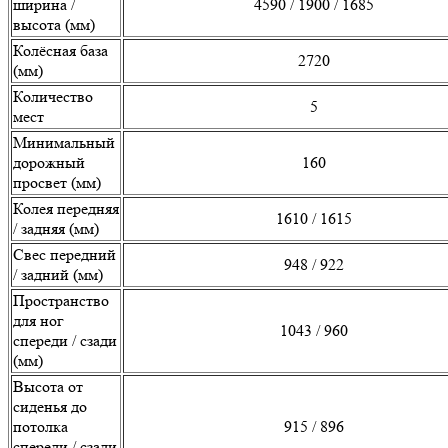
ширина /
4590 / 1900 / 1685
высота (мм)
Колёсная база
2720
(мм)
Количество
5
мест
Минимальный
дорожный
160
просвет (мм)
Колея передняя
1610 / 1615
/ задняя (мм)
Свес передний
948 / 922
/ задний (мм)
Пространство
для ног
1043 / 960
спереди / сзади
(мм)
Высота от
сиденья до
потолка
915 / 896
спереди / сзади