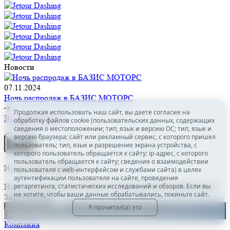
Новости
07.11.2024
Ночь распродаж в БАЗИС МОТОРС
Продолжая использовать наш сайт, вы даете согласие на
Все автомобили
обработку файлов cookie (пользовательских данных, содержащих
сведения о местоположении; тип, язык и версию ОС; тип, язык и
версию браузера; сайт или рекламный сервис, с которого пришел
пользователь; тип, язык и разрешение экрана устройства, с
которого пользователь обращается к сайту; ip-адрес, с которого
пользователь обращается к сайту; сведения о взаимодействии
Нужна консультация?
пользователя с web-интерфейсом и службами сайта) в целях
аутентификации пользователя на сайте, проведения
Наши специалисты ответят на любой интересующий вопрос
ретаргетинга, статистических исследований и обзоров. Если вы
не хотите, чтобы ваши данные обрабатывались, покиньте сайт.
Задать вопрос
Дарим автомобиль за подписку
Я прочитал(а) это
ПОДПИСАТЬСЯ
Компания