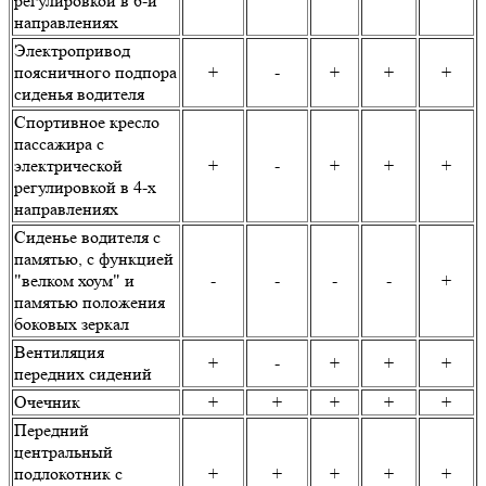
регулировкой в 6-и
направлениях
Электропривод
поясничного подпора
+
-
+
+
+
сиденья водителя
Спортивное кресло
пассажира с
электрической
+
-
+
+
+
регулировкой в 4-х
направлениях
Сиденье водителя с
памятью, с функцией
"велком хоум" и
-
-
-
-
+
памятью положения
боковых зеркал
Вентиляция
+
-
+
+
+
передних сидений
Очечник
+
+
+
+
+
Передний
центральный
подлокотник с
+
+
+
+
+