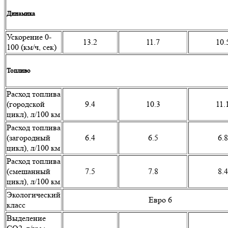
Динамика
Ускорение 0-
13.2
11.7
10.
100 (км/ч, сек)
Топливо
Расход топлива
(городской
9.4
10.3
11.
цикл), л/100 км
Расход топлива
(загородный
6.4
6.5
6.8
цикл), л/100 км
Расход топлива
(смешанный
7.5
7.8
8.4
цикл), л/100 км
Экологический
Евро 6
класс
Выделение