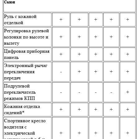
Салон
Руль с кожаной
+
+
+
+
+
отделкой
Регулировка рулевой
колонки по высоте и
+
+
+
+
+
вылету
Цифровая приборная
+
+
+
+
+
панель
Электронный рычаг
переключения
-
+
+
+
+
передач
Подрулевой
переключатель
-
-
-
-
+
режимов КПП
Кожаная отделка
+
+
+
+
+
сидений*
Спортивное кресло
водителя с
электрической
+
+
+
+
+