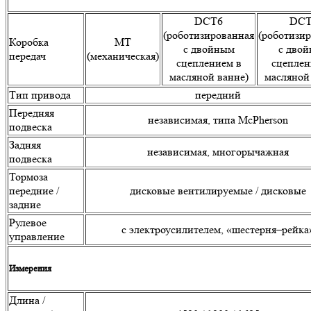
DCT6
DCT
(роботизированная
(роботизи
Коробка
MT
с двойным
с дво
передач
(механическая)
сцеплением в
сцеплен
масляной ванне)
масляной
Тип привода
передний
Передняя
независимая, типа McPherson
подвеска
Задняя
независимая, многорычажная
подвеска
Тормоза
передние /
дисковые вентилируемые / дисковые
задние
Рулевое
с электроусилителем, «шестерня–рейка
управление
Измерения
Длина /