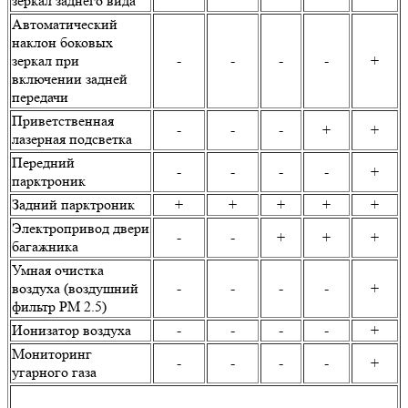
зеркал заднего вида
Автоматический
наклон боковых
зеркал при
-
-
-
-
+
включении задней
передачи
Приветственная
-
-
-
+
+
лазерная подсветка
Передний
-
-
-
-
+
парктроник
Задний парктроник
+
+
+
+
+
Электропривод двери
-
-
+
+
+
багажника
Умная очистка
воздуха (воздушний
-
-
-
-
+
фильтр PM 2.5)
Ионизатор воздуха
-
-
-
-
+
Мониторинг
-
-
-
-
+
угарного газа