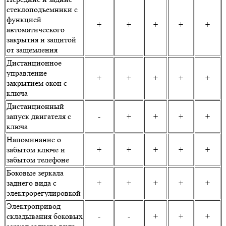
стеклоподъемники с
функцией
+
+
+
+
+
автоматического
закрытия и защитой
от защемления
Дистанционное
управление
+
+
+
+
+
закрытием окон с
ключа
Дистанционный
запуск двигателя с
-
+
+
+
+
ключа
Напоминание о
забытом ключе и
+
+
+
+
+
забытом телефоне
Боковые зеркала
заднего вида с
+
+
+
+
+
электрорегулировкой
Электропривод
складывания боковых
-
-
+
+
+