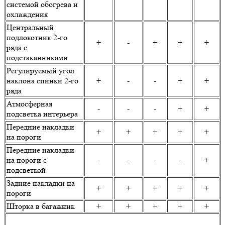
системой обогрева и
охлаждения
Центральный
подлокотник 2-го
+
-
+
+
+
ряда с
подстаканниками
Регулируемый угол
наклона спинки 2-го
+
-
-
+
+
ряда
Атмосферная
-
-
-
+
+
подсветка интерьера
Передние накладки
+
+
+
+
+
на пороги
Передние накладки
на пороги с
-
-
-
-
+
подсветкой
Задние накладки на
+
+
+
+
+
пороги
Шторка в багажник
+
+
+
+
+