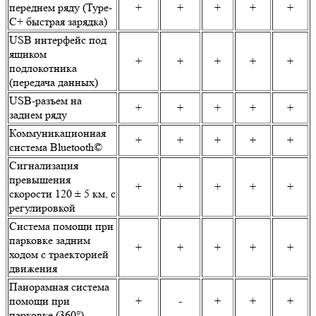
переднем ряду (Type-
+
+
+
+
+
C+ быстрая зарядка)
USB интерфейс под
ящиком
+
+
+
+
+
подлокотника
(передача данных)
USB-разъем на
+
+
+
+
+
заднем ряду
Коммуникационная
+
+
+
+
+
система Bluetooth©
Сигнализация
превышения
+
+
+
+
+
скорости 120 ± 5 км, с
регулировкой
Система помощи при
парковке задним
+
+
+
+
+
ходом с траекторией
движения
Панорамная система
помощи при
+
-
+
+
+
парковке (360°)