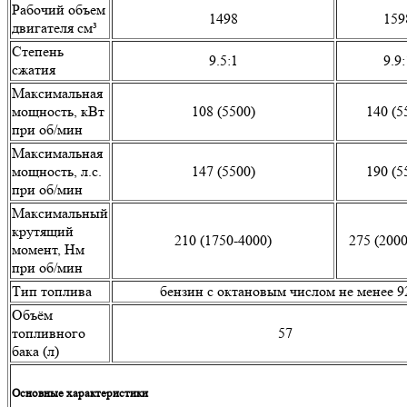
Рабочий объем
1498
159
двигателя см³
Степень
9.5:1
9.9:
сжатия
Максимальная
мощность, кВт
108 (5500)
140 (5
при об/мин
Максимальная
мощность, л.с.
147 (5500)
190 (5
при об/мин
Максимальный
крутящий
210 (1750-4000)
275 (200
момент, Нм
при об/мин
Тип топлива
бензин с октановым числом не менее 9
Объём
топливного
57
бака (л)
Основные характеристики