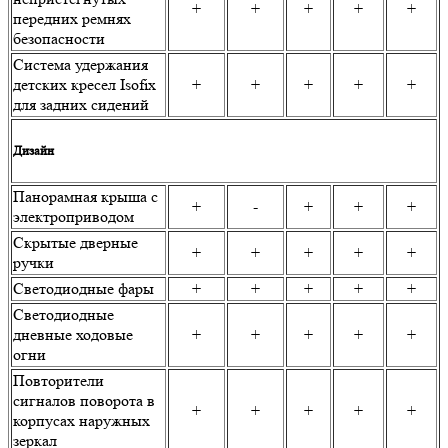
+
+
+
+
+
передних ремнях
безопасности
Система удержания
детских кресел Isofix
+
+
+
+
+
для задних сидений
Дизайн
Панорамная крыша с
+
-
+
+
+
электроприводом
Скрытые дверные
+
+
+
+
+
ручки
Светодиодные фары
+
+
+
+
+
Светодиодные
дневные ходовые
+
+
+
+
+
огни
Повторители
сигналов поворота в
+
+
+
+
+
корпусах наружных
зеркал