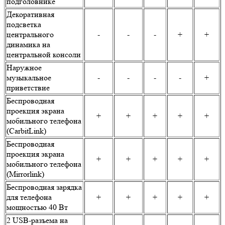
подголовнике
Декоративная
подсветка
центрального
-
-
-
+
+
динамика на
центральной консоли
Наружное
музыкальное
-
-
-
-
+
приветствие
Беспроводная
проекция экрана
+
+
+
+
+
мобильного телефона
(CarbitLink)
Беспроводная
проекция экрана
+
+
+
+
+
мобильного телефона
(Mirrorlink)
Беспроводная зарядка
для телефона
+
+
+
+
+
мощностью 40 Вт
2 USB-разъема на