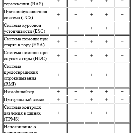
+
+
+
+
+
торможении (BAS)
Противобуксовочная
+
+
+
+
+
система (TCS)
Система курсовой
+
+
+
+
+
устойчивости (ESC)
Система помощи при
+
+
+
+
+
старте в гору (HSA)
Система помощи при
+
+
+
+
+
спуске с горы (HDC)
Система
предотвращения
+
+
+
+
+
опрокидывания
(RMI)
Иммобилайзер
+
+
+
+
+
Центральный замок
+
+
+
+
+
Система контроля
давления в шинах
+
+
+
+
+
(TPMS)
Напоминание о
непристегнутых