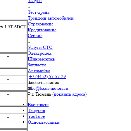
Услуги
Тест-драйв
Трейд-ин автомобилей
Страхование
ry 1.5T 6DCT
Кредитование
Сервис
Услуги СТО
Электроцех
+
Шиномонтаж
+
Запчасти
Автомойка
+
+7 (3452) 57-57-29
+
Заказать звонок
+
kc@bazis-motors.ru
г. Тюмень (
показать адреса
)
+
-
Вконтакте
+
Telegram
YouTube
+
Одноклассники
+