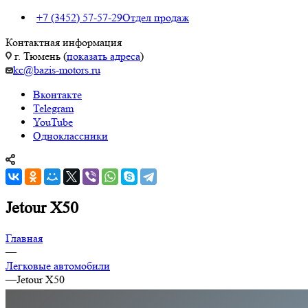
+7 (3452) 57-57-29
Отдел продаж
Контактная информация
г. Тюмень (
показать адреса
)
kc@bazis-motors.ru
Вконтакте
Telegram
YouTube
Одноклассники
Jetour X50
Главная
—
Легковые автомобили
—
Jetour X50