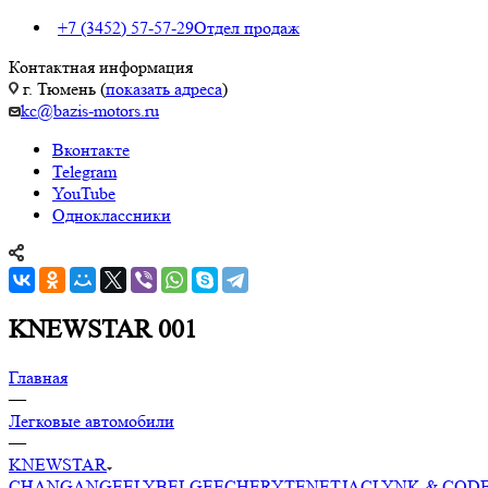
+7 (3452) 57-57-29
Отдел продаж
Контактная информация
г. Тюмень (
показать адреса
)
kc@bazis-motors.ru
Вконтакте
Telegram
YouTube
Одноклассники
KNEWSTAR 001
Главная
—
Легковые автомобили
—
KNEWSTAR
CHANGAN
GEELY
BELGEE
CHERY
TENET
JAC
LYNK & CO
D