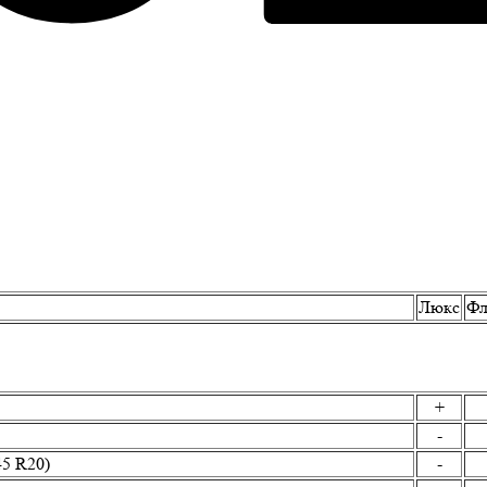
Люкс
Фл
+
-
45 R20)
-