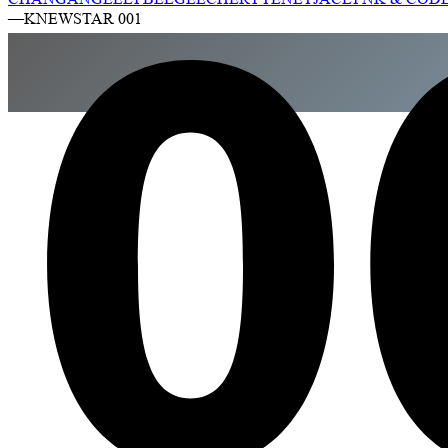
—
KNEWSTAR 001