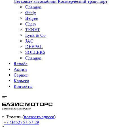
Легковые автомобили
Коммерческий транспорт
Changan
Geely
Belgee
Chery
TENET
Lynk & Co
JAC
DEEPAL
SOLLERS
Changan
Retrade
Акции
Сервис
Карьера
Контакты
г. Тюмень (
показать адреса
)
+7 (3452) 57-57-29