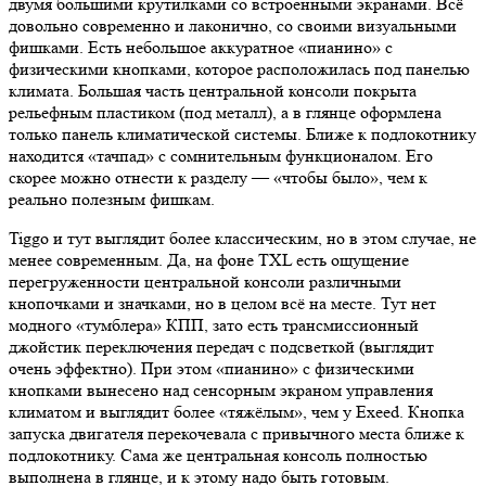
двумя большими крутилками со встроенными экранами. Всё
довольно современно и лаконично, со своими визуальными
фишками. Есть небольшое аккуратное «пианино» с
физическими кнопками, которое расположилась под панелью
климата. Большая часть центральной консоли покрыта
рельефным пластиком (под металл), а в глянце оформлена
только панель климатической системы. Ближе к подлокотнику
находится «тачпад» с сомнительным функционалом. Его
скорее можно отнести к разделу — «чтобы было», чем к
реально полезным фишкам.
Tiggo и тут выглядит более классическим, но в этом случае, не
менее современным. Да, на фоне TXL есть ощущение
перегруженности центральной консоли различными
кнопочками и значками, но в целом всё на месте. Тут нет
модного «тумблера» КПП, зато есть трансмиссионный
джойстик переключения передач с подсветкой (выглядит
очень эффектно). При этом «пианино» с физическими
кнопками вынесено над сенсорным экраном управления
климатом и выглядит более «тяжёлым», чем у Exeed. Кнопка
запуска двигателя перекочевала с привычного места ближе к
подлокотнику. Сама же центральная консоль полностью
выполнена в глянце, и к этому надо быть готовым.