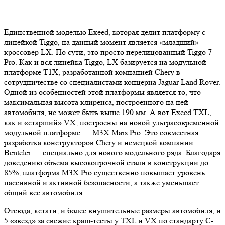
Единственной моделью Exeed, которая делит платформу с
линейкой Tiggo, на данный момент является «младший»
кроссовер LX. По сути, это просто перелицованный Tiggo 7
Pro. Как и вся линейка Tiggo, LX базируется на модульной
платформе T1X, разработанной компанией Chery в
сотрудничестве со специалистами концерна Jaguar Land Rover.
Одной из особенностей этой платформы является то, что
максимальная высота клиренса, построенного на ней
автомобиля, не может быть выше 190 мм. А вот Exeed TXL,
как и «старший» VX, построены на новой ультрасовременной
модульной платформе — M3X Mars Pro. Это совместная
разработка конструкторов Chery и немецкой компании
Benteler — специально для нового модельного ряда. Благодаря
доведению объема высокопрочной стали в конструкции до
85%, платформа M3X Pro существенно повышает уровень
пассивной и активной безопасности, а также уменьшает
общий вес автомобиля.
Отсюда, кстати, и более внушительные размеры автомобиля, и
5 «звезд» за свежие краш-тесты у TXL и VX по стандарту C-