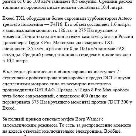
разгон от 0 до 100 км/ч занимает 8,5 секунды. Средний расход
топлива в городском цикле должен составлять 10,4 литра.
Exeed TXL оборудован более скромным турбомотором Acteco
третьего поколения — F4J16. Его объем составляет 1.6 литра,
а максимальная мощность 186 л.с. и 275 Нм крутящего
момента. Точно таким же двигателем комплектуются в России
кроссоверы Tiggo 8 Pro. Максимальная скорость TXL
составляет 185 км/ч, а разгон от 0 до 100 км/ч занимает 9,8
секунды. Средний расход топлива в городском цикле заявлен
в 10,2 литра.
В качестве трансмиссии в обоих вариантах выступает 7-
ступенчатая роботизированная коробка передач DCT с двумя
сцеплениями мокрого типа от всемирно известного
производителя GETRAG. Правда, у Tiggo 8 Pro Max «робот»
чуть более современный, с индексом 400 (надо же
переваривать 375 Нм крутящего момента) против 7DCT 300 у
Exeed.
За полный привод отвечает муфта Borg Warner с
автоматическим режимом. То есть, за распределение момента
на колеса отвечает исключительно электроника. Вообще,