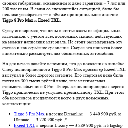
своими габаритами, оснащением и даже гарантией – 7 лет или
200 тысяч км. В связи со сложившейся ситуацией, было бы
неплохо разобраться — в чём же принципиальное отличие
Tiggo 8 Pro Max
и
Exeed TXL.
Сразу оговоримся, что цены в статье взяты из официальных
источников, с учетом всех возможных скидок, действующих
на момент написания материала. Не стоит рассматривать эту
статью и как серьёзное сравнение. Скорее это попытка более
внимательно рассмотреть два обозначенных автомобиля.
Но для начала давайте вспомним, что до появления в линейке
Chery полноприводного Tiggo 8 Pro Max кроссовер Exeed TXL
выступал в более дорогом сегменте. Его стартовая цена была
почти на 300 тысяч рублей выше, чем максимальная
стоимость обычного 8 Pro. Теперь же полноприводная версия
Tiggo практически не уступает премиальному TXL. При этом
оба кроссовера предлагаются всего в двух возможных
комплектация:
Tiggo 8 Pro Max
в версии Dreamline — 3 440 900 руб. и
Ultimate — 3 720 900 руб.;*
Exeed TXL
в версии Luxury — 3 289 900 руб. и Flagship