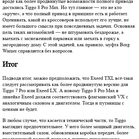
вроде как более продвинутые возможности полного привода
достались Tiggo 8 Pro Max. Но тут главное — это не кто
«круче», а что полный привод в принципе есть и работает.
Оценивать, какой из кроссоверов использует его лучше, не
имеет большого смысла при повседневных задачах. Основная
цель таких автомобилей — не штурмовать бездорожье, а
выехать с заснеженной парковки или заехать в горку к
загородному дому. С этой задачей, как правило, муфта Borg
Warner справляется без вопросов.
Итог
Подводя итог, можно предположить, что Exeed TXL всё-таки
следует рассматривать как более продвинутую версию для
Tiggo 7 Pro или Exeed LX. А новому Tiggo 8 Pro Max в
линейке Exeed должен соответствовать флагманский VX с
аналогичным салоном и двигателем. Тогда и путаницы с
ценами не будет.
В любом случае, что касается технической части, то Tiggo
выглядит предпочтительнее. У него более мощный двигатель,
вместительный салон, обновленная коробка передач, более
продвинутый полный привод и лучшие динамические