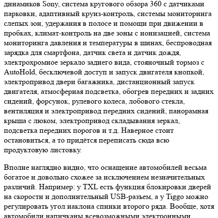
динамиков Sony, система кругового обзора 360 с датчиками
парковки, адаптивный круиз-контроль, системы мониторинга
слепых зон, удержания в полосе и помощи при движении в
пробках, климат-контроль на две зоны с ионизацией, система
мониторинга давления и температуры в шинах, беспроводная
зарядка для смартфона, датчик света и датчик дождя,
электрохромное зеркало заднего вида, стояночный тормоз с
AutoHold, бесключевой доступ и запуск двигателя кнопкой,
электропривод двери багажника, дистанционный запуск
двигателя, атмосферная подсветка, обогрев передних и задних
сидений, форсунок, рулевого колеса, лобового стекла,
вентиляция и электропривод передних сидений, панорамная
крыша с люком, электропривод складывания зеркал,
подсветка передних порогов и т.д. Наверное стоит
остановиться, а то придётся переписать сюда всю
продуктовую листовку.
Вполне наглядно видно, что оснащение автомобилей весьма
богатое и довольно схожее за исключением незначительных
различий. Например: у TXL есть функция блокировки дверей
на скорости и дополнительный USB-разъем, а у Tiggo можно
регулировать угол наклона спинки второго ряда. Вообще, хотя
автомобили напичканы всевозможными электронными