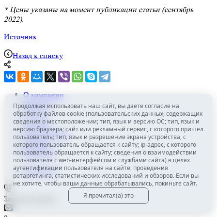
* Цены указаны на момент публикации статьи (сентябрь
2022).
Источник
Назад к списку
О компании
Новости
Продолжая использовать наш сайт, вы даете согласие на
Услуги
обработку файлов cookie (пользовательских данных, содержащих
сведения о местоположении; тип, язык и версию ОС; тип, язык и
Отзывы
версию браузера; сайт или рекламный сервис, с которого пришел
Мероприятия
пользователь; тип, язык и разрешение экрана устройства, с
Карьера
которого пользователь обращается к сайту; ip-адрес, с которого
Вакансии
пользователь обращается к сайту; сведения о взаимодействии
пользователя с web-интерфейсом и службами сайта) в целях
аутентификации пользователя на сайте, проведения
Обзоры
51
ретаргетинга, статистических исследований и обзоров. Если вы
не хотите, чтобы ваши данные обрабатывались, покиньте сайт.
Я прочитал(а) это
Заказать звонок