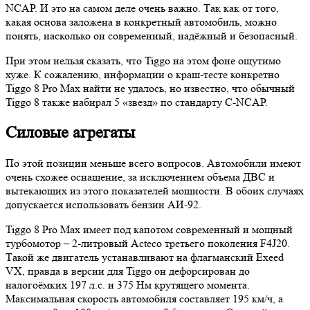
NCAP. И это на самом деле очень важно. Так как от того,
какая основа заложена в конкретный автомобиль, можно
понять, насколько он современный, надёжный и безопасный.
При этом нельзя сказать, что Tiggo на этом фоне ощутимо
хуже. К сожалению, информации о краш-тесте конкретно
Tiggo 8 Pro Max найти не удалось, но известно, что обычный
Tiggo 8 также набирал 5 «звезд» по стандарту C-NCAP.
Силовые агрегаты
По этой позиции меньше всего вопросов. Автомобили имеют
очень схожее оснащение, за исключением объема ДВС и
вытекающих из этого показателей мощности. В обоих случаях
допускается использовать бензин АИ-92.
Tiggo 8 Pro Max имеет под капотом современный и мощный
турбомотор – 2-литровый Acteco третьего поколения F4J20.
Такой же двигатель устанавливают на флагманский Exeed
VX, правда в версии для Tiggo он дефорсирован до
налогоёмких 197 л.с. и 375 Нм крутящего момента.
Максимальная скорость автомобиля составляет 195 км/ч, а