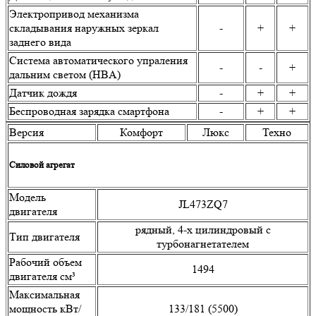
Электропривод механизма
складывания наружных зеркал
-
+
+
заднего вида
Система автоматического упраления
-
-
+
дальним светом (HBA)
Датчик дождя
-
+
+
Беспроводная зарядка смартфона
-
+
+
Версия
Комфорт
Люкс
Техно
Силовой агрегат
Модель
JL473ZQ7
двигателя
рядный, 4-х цилиндровый с
Тип двигателя
турбонагнетателем
Рабочий объем
1494
двигателя см³
Максимальная
мощность кВт/
133/181 (5500)