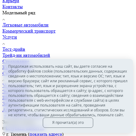
Карьера
Контакты
Модельный ряд
Легковые автомобили
Коммерческий транспорт
Услуги
Тест-драйв
Трейд-ин автомобилей
Страхование
Продолжая использовать наш сайт, вы даете согласие на
Кредитование
обработку файлов cookie (пользовательских данных, содержащих
Сервис
сведения о местоположении; тип, язык и версию ОС; тип, язык и
версию браузера; сайт или рекламный сервис, с которого пришел
Услуги СТО
пользователь; тип, язык и разрешение экрана устройства, с
которого пользователь обращается к сайту; ip-адрес, с которого
Электроцех
пользователь обращается к сайту; сведения о взаимодействии
Шиномонтаж
пользователя с web-интерфейсом и службами сайта) в целях
Запчасти
аутентификации пользователя на сайте, проведения
Автомойка
ретаргетинга, статистических исследований и обзоров. Если вы
не хотите, чтобы ваши данные обрабатывались, покиньте сайт.
+7 (3452) 57-57-29
Заказать звонок
Я прочитал(а) это
kc@bazis-motors.ru
г. Тюмень (
показать адреса
)