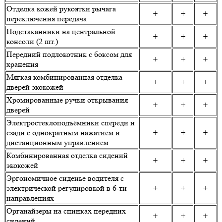
Отделка кожей рукоятки рычага
+
+
+
переключения передача
Подстаканники на центральной
+
+
+
консоли (2 шт.)
Передний подлокотник с боксом для
+
+
+
хранения
Мягкая комбинированная отделка
+
+
+
дверей экокожей
Хромированные ручки открывания
+
+
+
дверей
Электростеклоподъёмники спереди и
сзади с однократным нажатием и
+
+
+
дистанционным управлением
Комбинированная отделка сидений
+
+
+
экокожей
Эргономичное сиденье водителя с
электрической регулировкой в 6-ти
+
+
+
направлениях
Органайзеры на спинках передних
+
+
+
сидений