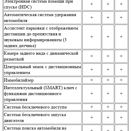
Электронная система помощи при
+
+
+
спуске (HDC)
Автоматическая система удержания
+
+
+
автомобиля
Ассистент парковки c отображением
дистанции до препятствия и
+
+
+
звуковым информированием (3
задних датчика)
Камера заднего вида с динамической
+
+
+
разметкой
Центральный замок с дистанционным
+
+
+
управлением
Иммобилайзер
+
+
+
Интеллектуальный (SMART) ключ с
функциями дистанционного
+
+
+
управления
Система бесключевого доступа
+
+
+
Система бесключевого запуска
+
+
+
двигателя
Система поиска автомобиля на
+
+
+