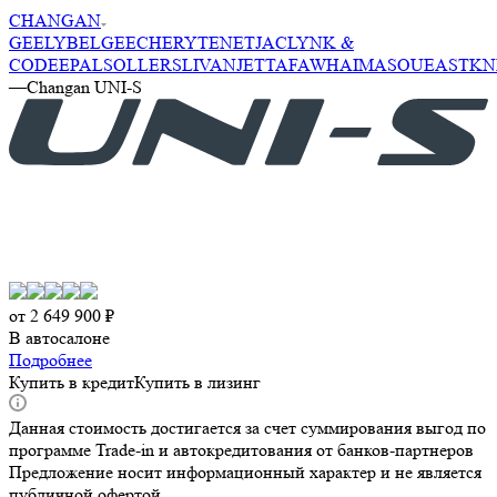
CHANGAN
GEELY
BELGEE
CHERY
TENET
JAC
LYNK &
CO
DEEPAL
SOLLERS
LIVAN
JETTA
FAW
HAIMA
SOUEAST
KN
—
Changan UNI-S
от
2 649 900 ₽
В автосалоне
Подробнее
Купить в кредит
Купить в лизинг
Данная стоимость достигается за счет суммирования выгод по
программе Trade-in и автокредитования от банков-партнеров
Предложение носит информационный характер и не является
публичной офертой