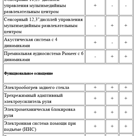
управления мультимедийным
+
-
-
развлекательным центром
Сенсорный 12,3"дисплей управления
мультимедийным развлекательным
-
+
+
центром
Акустическая система с 4
+
-
+
динамиками
Премиальная аудиосистема Pioneer с 6
-
+
+
динамиками
Функциональное оснащение
Электрообогрев заднего стекла
+
+
+
Трехрежимный адаптивный
+
+
+
электроусилитель руля
Электромеханическая блокировка
+
+
+
руля
Электронная система помощи при
+
+
+
подъёме (HHC)