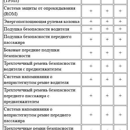
(TPMS)
Система защиты от опрокидывания
+
+
+
(ROM)
Энергопоглощающая рулевая колонка
+
+
+
Подушка безопасности водителя
+
+
+
Подушка безопасности переднего
+
+
+
пассажира
Боковые передние подушки
+
+
+
безопасности
Трехточечный ремень безопасности
+
+
+
водителя с преднатяжителем
Система напоминания о
+
+
+
непристегнутом ремне водителя
Трехточечный ремень безопасности
переднего пассажира с
+
+
+
преднатяжителем
Система напоминания о
непристегнутом ремне переднего
+
+
+
пассажира
Трехточечные ремни безопасности