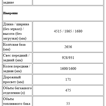
задние
Измерения
Длина / ширина
(без зеркал) /
4515 / 1865 / 1680
высота (без
загрузки) (мм)
Колёсная база
2656
(мм)
Свес передний /
928/931
задний (мм)
Колея передняя /
1600/1600
задняя (мм)
Дорожный
171
просвет (мм)
Объём багажного
475
отделения (л)
Объём
топливного бака
55