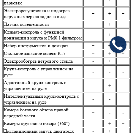
парковке
Электрорегулировка и подогрев
+
+
+
наружных зеркал заднего вида
Датчик освещенности
+
+
+
Климат-контроль с функцией
+
+
+
ионизации воздуха и PM0.1 фильтром
Набор инструментов и домкрат
+
+
+
Стальное запасное колесо R17
+
+
+
Электрообогрев ветрового стекла
-
+
+
Круиз-контроль с управлением на
-
-
-
руле
Адаптивный круиз-контроль с
-
+
-
управлением на руле
Интеллектуальный круиз-контроль с
-
-
+
управлением на руле
Камера бокового обзора правой
+
-
-
передней части
Камеры кругового обзора (360°)
-
+
+
Дистанционный запуск двигателя
-
+
+