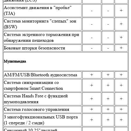
Ассистемнт движения в "пробке"
-
-
+
(TJA)
Система мониторинга "слепых" зон
-
-
+
(BSW)
Система эктренного торможения при
-
-
+
обнаружении пешеходов
Боковые шторки безопасности
-
-
+
Мультимедиа
AM/FM/USB/Bluetooth аудиосистема
+
+
+
Система синхронизации со
+
+
+
смартфоном Smart Connection
Система Hands Free с функцией
+
+
+
шумоподавления
Система голосового управления
+
+
+
3 многофункциональных USB порта
+
+
+
(1 спереди / 2 сзади)
Сенсорный 10,25"дисплей