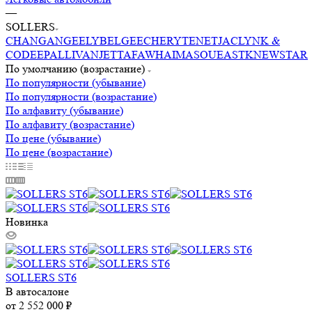
—
SOLLERS
CHANGAN
GEELY
BELGEE
CHERY
TENET
JAC
LYNK &
CO
DEEPAL
LIVAN
JETTA
FAW
HAIMA
SOUEAST
KNEWSTAR
По умолчанию (возрастание)
По популярности (убывание)
По популярности (возрастание)
По алфавиту (убывание)
По алфавиту (возрастание)
По цене (убывание)
По цене (возрастание)
Новинка
SOLLERS ST6
В автосалоне
от
2 552 000 ₽