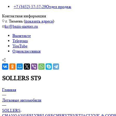
+7 (3452) 57-57-29
Отдел продаж
Контактная информация
г. Тюмень (
показать адреса
)
kc@bazis-motors.ru
Вконтакте
Telegram
YouTube
Одноклассники
SOLLERS ST9
Главная
—
Легковые автомобили
—
SOLLERS
CHANGAN
GEELY
BELGEE
CHERY
TENET
JAC
LYNK & CO
D