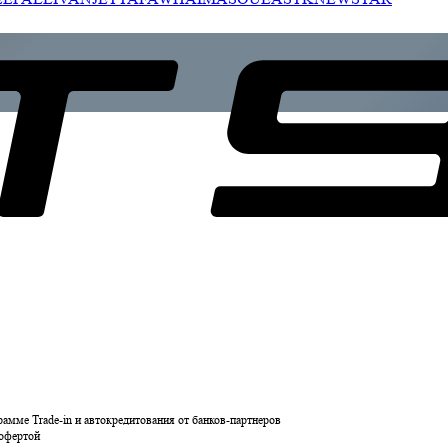
рамме Trade-in и автокредитования от банков-партнеров
 офертой