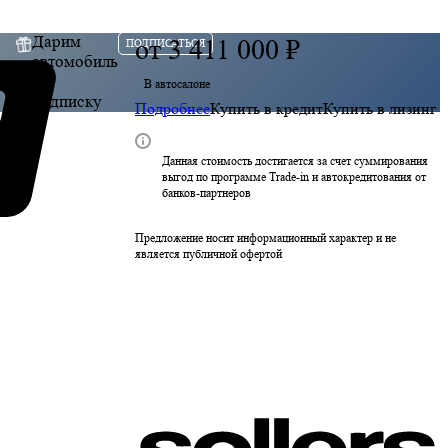
Дарим
от
3 411 000 ₽
ПОДПИСАТЬСЯ
автомобиль
за
В автосалоне
подписку
Подробнее
Купить в кредит
Купить в лизинг
Данная стоимость достигается за счет суммирования
выгод по программе Trade-in и автокредитования от
банков-партнеров
Предложение носит информационный характер и не
является публичной офертой