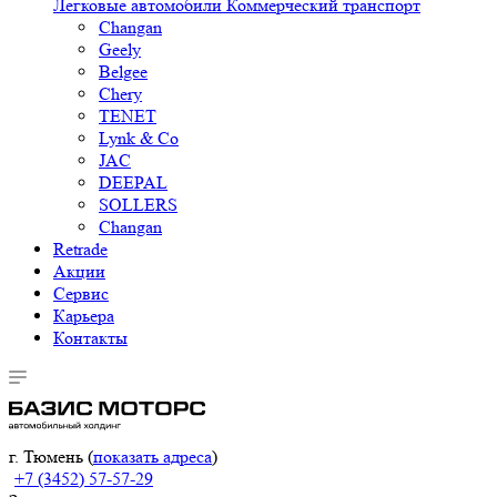
Легковые автомобили
Коммерческий транспорт
Changan
Geely
Belgee
Chery
TENET
Lynk & Co
JAC
DEEPAL
SOLLERS
Changan
Retrade
Акции
Сервис
Карьера
Контакты
г. Тюмень (
показать адреса
)
+7 (3452) 57-57-29