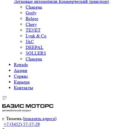
Легковые автомобили
Коммерческий транспорт
Changan
Geely
Belgee
Chery
TENET
Lynk & Co
JAC
DEEPAL
SOLLERS
Changan
Retrade
Акции
Сервис
Карьера
Контакты
г. Тюмень (
показать адреса
)
+7 (3452) 57-57-29