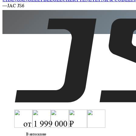
—
JAC JS6
от
1 999 000 ₽
В автосалоне