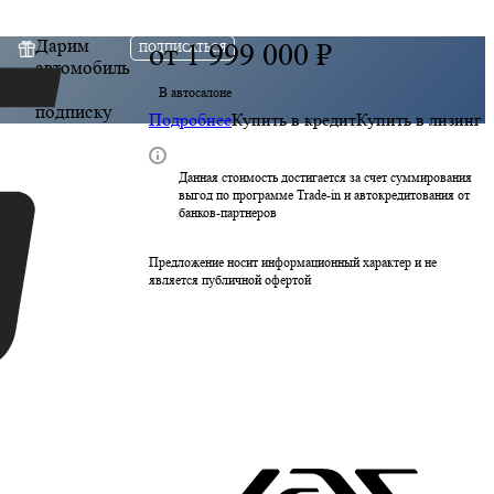
Дарим
от
1 999 000 ₽
ПОДПИСАТЬСЯ
автомобиль
за
В автосалоне
подписку
Подробнее
Купить в кредит
Купить в лизинг
Данная стоимость достигается за счет суммирования
выгод по программе Trade-in и автокредитования от
банков-партнеров
Предложение носит информационный характер и не
является публичной офертой