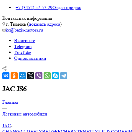
+7 (3452) 57-57-29
Отдел продаж
Контактная информация
г. Тюмень (
показать адреса
)
kc@bazis-motors.ru
Вконтакте
Telegram
YouTube
Одноклассники
JAC JS6
Главная
—
Легковые автомобили
—
JAC
CHANGAN
GEELY
BELGEE
CHERY
TENET
LYNK & CO
DEEP