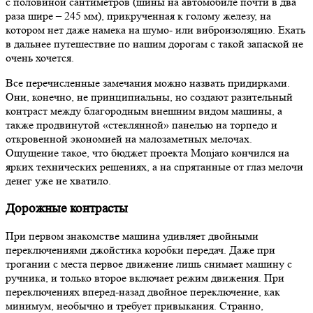
с половиной сантиметров (шины на автомобиле почти в два
раза шире – 245 мм), прикрученная к голому железу, на
котором нет даже намека на шумо- или виброизоляцию. Ехать
в дальнее путешествие по нашим дорогам с такой запаской не
очень хочется.
Все перечисленные замечания можно назвать придирками.
Они, конечно, не принципиальны, но создают разительный
контраст между благородным внешним видом машины, а
также продвинутой «стеклянной» панелью на торпедо и
откровенной экономией на малозаметных мелочах.
Ощущение такое, что бюджет проекта Monjaro кончился на
ярких технических решениях, а на спрятанные от глаз мелочи
денег уже не хватило.
Дорожные контрасты
При первом знакомстве машина удивляет двойными
переключениями джойстика коробки передач. Даже при
трогании с места первое движение лишь снимает машину с
ручника, и только второе включает режим движения. При
переключениях вперед-назад двойное переключение, как
минимум, необычно и требует привыкания. Странно,