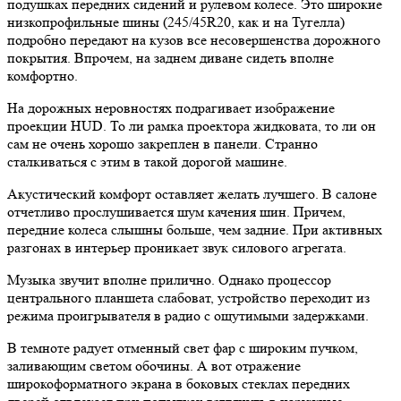
подушках передних сидений и рулевом колесе. Это широкие
низкопрофильные шины (245/45R20, как и на Тугелла)
подробно передают на кузов все несовершенства дорожного
покрытия. Впрочем, на заднем диване сидеть вполне
комфортно.
На дорожных неровностях подрагивает изображение
проекции HUD. То ли рамка проектора жидковата, то ли он
сам не очень хорошо закреплен в панели. Странно
сталкиваться с этим в такой дорогой машине.
Акустический комфорт оставляет желать лучшего. В салоне
отчетливо прослушивается шум качения шин. Причем,
передние колеса слышны больше, чем задние. При активных
разгонах в интерьер проникает звук силового агрегата.
Музыка звучит вполне прилично. Однако процессор
центрального планшета слабоват, устройство переходит из
режима проигрывателя в радио с ощутимыми задержками.
В темноте радует отменный свет фар с широким пучком,
заливающим светом обочины. А вот отражение
широкоформатного экрана в боковых стеклах передних