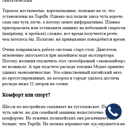
синтетическим.
Тормоза жестковатые, короткоходные, похожие на те, что
установлены на Tugella. Однако ход педали здесь чуть короче,
сама она чуть легче, а потому менее информативна. Плавно
притормозить или остановить машину на небольшой скорости
(например, в пробках) сложно, все время получается резче,
чем хотелось бы. Полагаю, на привыкание понадобится время.
Очень понравилась работа системы старт-стоп. Двигатель
мгновенно запускается при малейшем ходе акселератора.
Потому желания отключить этот своеобразный «экономайзер»
не возникло. А при подсчете расхода топлива Mojaro приятно
удивил экономичностью. Это единственный китайский авто
из протестированных, на котором в городе удалось достичь
расхода ниже 11 литров на сотню.
Комфорт или спорт?
Шасси по настройкам смахивает на тугелловское. Подвеска
чуть мягче, но для семейной машины недостаточно
комфортна. На лежачих полицейских она раскачивается
больше, чем Tugella. На мелких неровностях зуд ощущается на