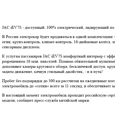
JAC iEV7S - доступный, 100% электрический, лидирующий по 
В России электрокар будет продаваться в одной комплектации
огни, круиз-контроль, климат-контроль, 16-дюймовые колёса, 
сенсорным дисплеем.
К услугам пассажиров JAC iEV7S комфортный интерьер с эффе
разрешением 16 млн. пикселей. Помимо обязательной мультимед
дополняют камеры кругового обзора, бесключевой доступ, кру
задаем движение, качнув стильный джойстик, - и в путь!
Пробег без подзарядки до 300 км рассчитан на ежедневные по
электромобиль до «сотни» всего за 11 секунд, и обеспечивает 
В настоящий момент электромобиль проходит российскую серти
модели, сообщает пресс-служба китайской марки.