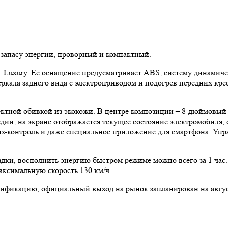
запасу энергии, проворный и компактный.
 – Luxury. Её оснащение предусматривает ABS, систему динамич
зеркала заднего вида с электроприводом и подогрев передних к
ктной обивкой из экокожи. В центре композиции – 8-дюймовый
ии, на экране отображается текущее состояние электромобиля, 
из-контроль и даже специальное приложение для смартфона. Упр
ездки, восполнить энергию быстром режиме можно всего за 1 ча
максимальную скорость 130 км/ч.
фикацию, официальный выход на рынок запланирован на август 