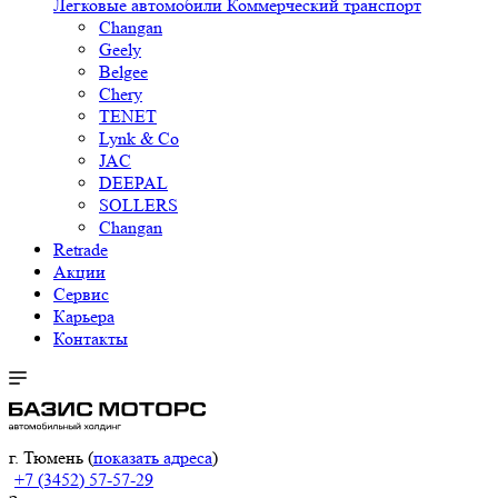
Легковые автомобили
Коммерческий транспорт
Changan
Geely
Belgee
Chery
TENET
Lynk & Co
JAC
DEEPAL
SOLLERS
Changan
Retrade
Акции
Сервис
Карьера
Контакты
г. Тюмень (
показать адреса
)
+7 (3452) 57-57-29