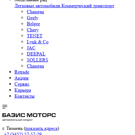
Легковые автомобили
Коммерческий транспорт
Changan
Geely
Belgee
Chery
TENET
Lynk & Co
JAC
DEEPAL
SOLLERS
Changan
Retrade
Акции
Сервис
Карьера
Контакты
г. Тюмень (
показать адреса
)
+7 (3452) 57-57-29