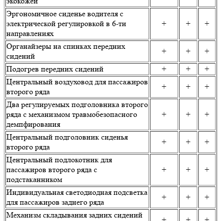
экокожей
Эргономичное сиденье водителя с
электрической регулировкой в 6-ти
+
+
+
направлениях
Органайзеры на спинках передних
+
+
+
сидений
Подогрев передних сидений
+
+
+
Центральный воздуховод для пассажиров
+
+
+
второго ряда
Два регулируемых подголовника второго
ряда с механизмом травмобезопасного
+
+
+
демпфирования
Центральный подголовник сиденья
+
+
+
второго ряда
Центральный подлокотник для
пассажиров второго ряда с
+
+
+
подстаканником
Индивидуальная светодиодная подсветка
+
+
+
для пассажиров заднего ряда
Механизм складывания задних сидений
+
+
+