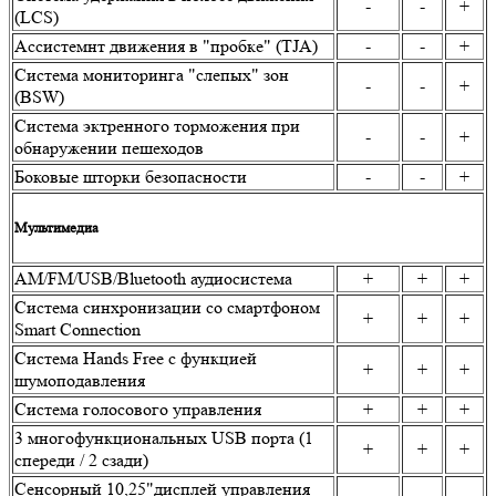
-
-
+
(LCS)
Ассистемнт движения в "пробке" (TJA)
-
-
+
Система мониторинга "слепых" зон
-
-
+
(BSW)
Система эктренного торможения при
-
-
+
обнаружении пешеходов
Боковые шторки безопасности
-
-
+
Мультимедиа
AM/FM/USB/Bluetooth аудиосистема
+
+
+
Система синхронизации со смартфоном
+
+
+
Smart Connection
Система Hands Free с функцией
+
+
+
шумоподавления
Система голосового управления
+
+
+
3 многофункциональных USB порта (1
+
+
+
спереди / 2 сзади)
Сенсорный 10,25"дисплей управления