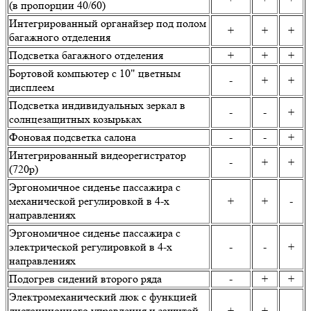
(в пропорции 40/60)
Интегрированный органайзер под полом
+
+
+
багажного отделения
Подсветка багажного отделения
+
+
+
Бортовой компьютер с 10" цветным
-
+
+
дисплеем
Подсветка индивидуальных зеркал в
-
-
+
солнцезащитных козырьках
Фоновая подсветка салона
-
-
+
Интегрированный видеорегистратор
-
+
+
(720p)
Эргономичное сиденье пассажира с
механической регулировкой в 4-х
+
+
-
направлениях
Эргономичное сиденье пассажира с
электрической регулировкой в 4-х
-
-
+
направлениях
Подогрев сидений второго ряда
-
+
+
Электромеханический люк с функцией
дистанционного управления и защитой
+
+
-