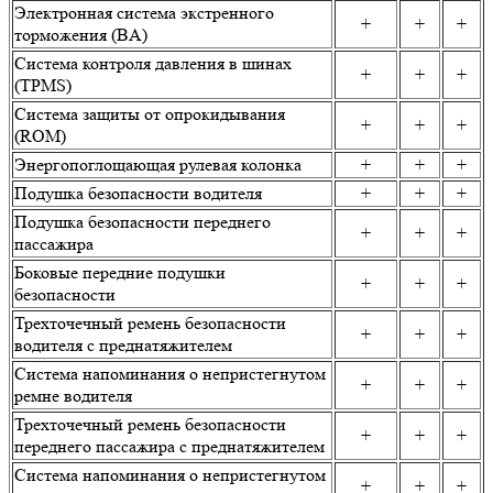
Электронная система экстренного
+
+
+
торможения (BA)
Система контроля давления в шинах
+
+
+
(TPMS)
Система защиты от опрокидывания
+
+
+
(ROM)
Энергопоглощающая рулевая колонка
+
+
+
Подушка безопасности водителя
+
+
+
Подушка безопасности переднего
+
+
+
пассажира
Боковые передние подушки
+
+
+
безопасности
Трехточечный ремень безопасности
+
+
+
водителя с преднатяжителем
Система напоминания о непристегнутом
+
+
+
ремне водителя
Трехточечный ремень безопасности
+
+
+
переднего пассажира с преднатяжителем
Система напоминания о непристегнутом
+
+
+