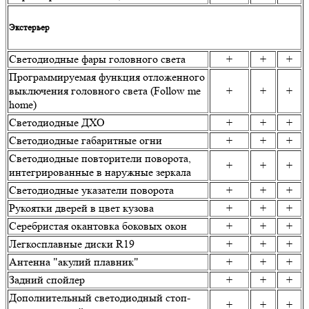
Экстерьер
Светодиодные фары головного света
+
+
+
Программируемая функция отложенного
выключения головного света (Follow me
+
+
+
home)
Светодиодные ДХО
+
+
+
Светодиодные габаритные огни
+
+
+
Светодиодные повторители поворота,
+
+
+
интегрированные в наружные зеркала
Светодиодные указатели поворота
+
+
+
Рукоятки дверей в цвет кузова
+
+
+
Серебристая окантовка боковых окон
+
+
+
Легкосплавные диски R19
+
+
+
Антенна "акулий плавник"
+
+
+
Задний спойлер
+
+
+
Дополнительный светодиодный стоп-
+
+
+