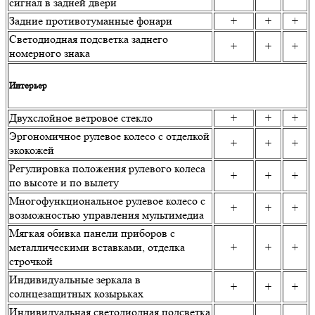
сигнал в задней двери
Задние противотуманные фонари
+
+
+
Светодиодная подсветка заднего
+
+
+
номерного знака
Интерьер
Двухслойное ветровое стекло
+
+
+
Эргономичное рулевое колесо с отделкой
+
+
+
экокожей
Регулировка положения рулевого колеса
+
+
+
по высоте и по вылету
Многофункциональное рулевое колесо с
+
+
+
возможностью управления мультимедиа
Мягкая обивка панели приборов с
металлическими вставками, отделка
+
+
+
строчкой
Индивидуальные зеркала в
+
+
+
солнцезащитных козырьках
Индивидуальная светодиодная подсветка