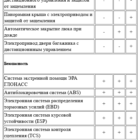
от защемления
Панорамная крыша с электроприводом и
-
-
+
защитой от защемления
Автоматическое закрытие люка при
-
+
+
дожде
Электропривод двери багажника с
-
-
+
дистанционнным управлением
Безопасность
Система экстренной помощи ЭРА
+
+
+
ГЛОНАСС
Антиблокировочная система (ABS)
+
+
+
Электронная система распределения
+
+
+
тормозных усилий (EBD)
Электронная система курсовой
+
+
+
устойчивости (ESP)
Электронная система контроля
+
+
+
сцепления (TCS)