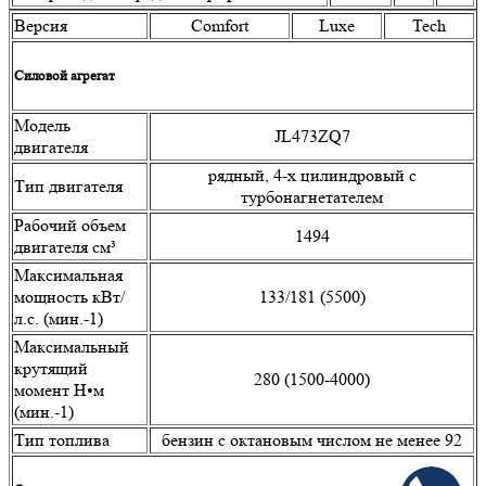
Версия
Comfort
Luxe
Tech
Силовой агрегат
Модель
JL473ZQ7
двигателя
рядный, 4-х цилиндровый с
Тип двигателя
турбонагнетателем
Рабочий объем
1494
двигателя см³
Максимальная
мощность кВт/
133/181 (5500)
л.с. (мин.-1)
Максимальный
крутящий
280 (1500-4000)
момент Н•м
(мин.-1)
Тип топлива
бензин с октановым числом не менее 92