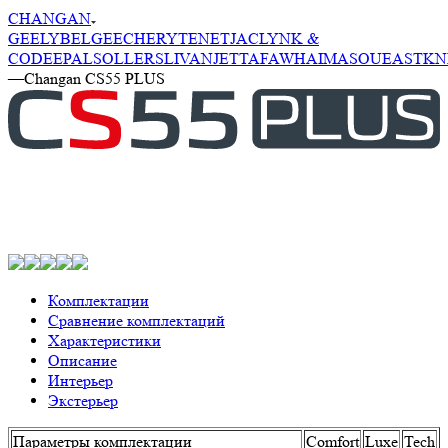
CHANGAN
GEELY
BELGEE
CHERY
TENET
JAC
LYNK &
CO
DEEPAL
SOLLERS
LIVAN
JETTA
FAW
HAIMA
SOUEAST
KN
—
Changan CS55 PLUS
Комплектации
Сравнение комплектаций
Характеристики
Описание
Интерьер
Экстерьер
Параметры комплектации
Comfort
Luxe
Tech