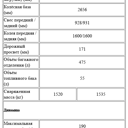
Колёсная база
2656
(мм)
Свес передний /
928/931
задний (мм)
Колея передняя /
1600/1600
задняя (мм)
Дорожный
171
просвет (мм)
Объём багажного
475
отделения (л)
Объём
топливного бака
55
(л)
Снаряженная
1520
1535
масса (кг)
Динамика
Максимальная
190