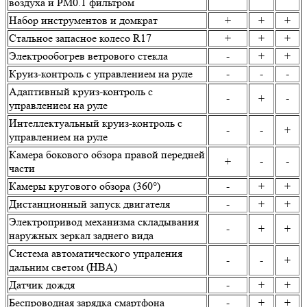
воздуха и PM0.1 фильтром
Набор инструментов и домкрат
+
+
+
Стальное запасное колесо R17
+
+
+
Электрообогрев ветрового стекла
-
+
+
Круиз-контроль с управлением на руле
-
-
-
Адаптивный круиз-контроль с
-
+
-
управлением на руле
Интеллектуальный круиз-контроль с
-
-
+
управлением на руле
Камера бокового обзора правой передней
+
-
-
части
Камеры кругового обзора (360°)
-
+
+
Дистанционный запуск двигателя
-
+
+
Электропривод механизма складывания
-
+
+
наружных зеркал заднего вида
Система автоматического упраления
-
-
+
дальним светом (HBA)
Датчик дождя
-
+
+
Беспроводная зарядка смартфона
-
+
+