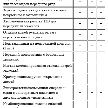
+
+
+
для пассажиров переднего ряда
Зеркало заднего вида с антибликовым
+
+
+
покрытием и затемнением
Автомобильная розетка 12В для
+
+
+
передних пассажиров
Отделка кожей рукоятки рычага
+
+
+
переключения передача
Подстаканники на центральной консоли
+
+
+
(2 шт.)
Передний подлокотник с боксом для
+
+
+
хранения
Мягкая комбинированная отделка дверей
+
+
+
экокожей
Хромированные ручки открывания
+
+
+
дверей
Электростеклоподъёмники спереди и
сзади с однократным нажатием и
+
+
+
дистанционным управлением
Комбинированная отделка сидений
+
+
+