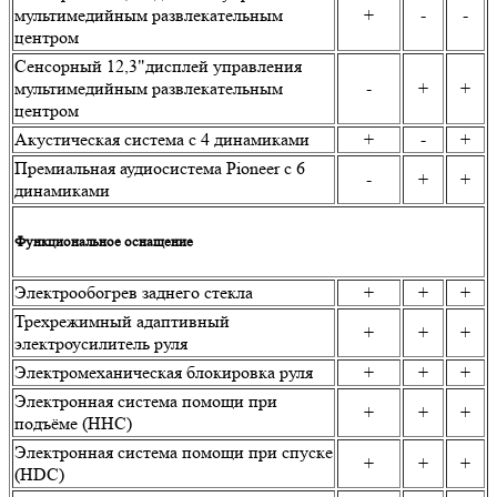
мультимедийным развлекательным
+
-
-
центром
Сенсорный 12,3"дисплей управления
мультимедийным развлекательным
-
+
+
центром
Акустическая система с 4 динамиками
+
-
+
Премиальная аудиосистема Pioneer с 6
-
+
+
динамиками
Функциональное оснащение
Электрообогрев заднего стекла
+
+
+
Трехрежимный адаптивный
+
+
+
электроусилитель руля
Электромеханическая блокировка руля
+
+
+
Электронная система помощи при
+
+
+
подъёме (HHC)
Электронная система помощи при спуске
+
+
+
(HDC)