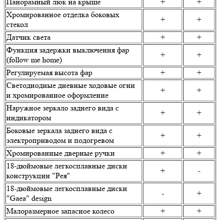
Панорамный люк на крыше
+
+
Хромированное отделка боковых
+
+
стекол
Датчик света
+
+
Функция задержки выключения фар
+
+
(follow me home)
Регулируемая высота фар
+
+
Светодиодные дневные ходовые огни
+
+
и хромированное оформление
Наружное зеркало заднего вида с
+
+
индикатором
Боковые зеркала заднего вида с
+
+
электроприводом и подогревом
Хромированные дверные ручки
+
+
18-дюймовые легкосплавные диски
+
-
конструкции "Рея"
18-дюймовые легкосплавные диски
-
+
"Gaea" design
Малоразмерное запасное колесо
+
+