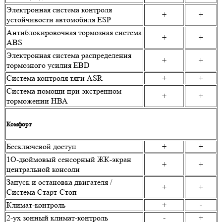
Электронная система контроля
+
+
устойчивости автомобиля ESP
Антиблокировочная тормозная система
+
+
ABS
Электронная система распределения
+
+
тормозного усилия EBD
Система контроля тяги ASR
+
+
Система помощи при экстренном
+
+
торможении НВА
Комфорт
Бесключевой доступ
+
+
1О-дюймовый сенсорный ЖК-экран
+
+
центральной консоли
Запуск и остановка двигателя /
+
+
Система Старт-Стоп
Климат-контроль
+
-
2-ух зонный климат-контроль
-
+