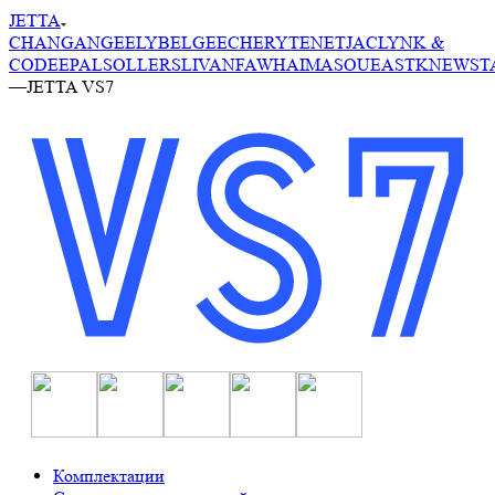
JETTA
CHANGAN
GEELY
BELGEE
CHERY
TENET
JAC
LYNK &
CO
DEEPAL
SOLLERS
LIVAN
FAW
HAIMA
SOUEAST
KNEWST
—
JETTA VS7
Комплектации