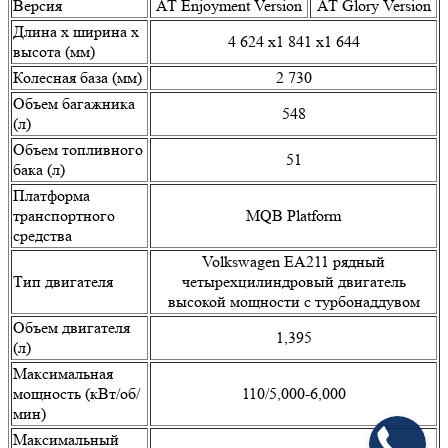
Версия
АТ Enjoyment Version
АТ Glory Version
Длина х ширина х
4 624 x1 841 x1 644
высота (мм)
Колесная база (мм)
2 730
Объем багажника
548
(л)
Объем топливного
51
бака (л)
Платформа
транспортного
MQB Platform
средства
Volkswagen ЕА211 рядный
Тип двигателя
четырехцилиндровый двигатель
высокой мощности с турбонаддувом
Объем двигателя
1,395
(л)
Максимальная
мощность (кВт/об/
110/5,000-6,000
мин)
Максимальный