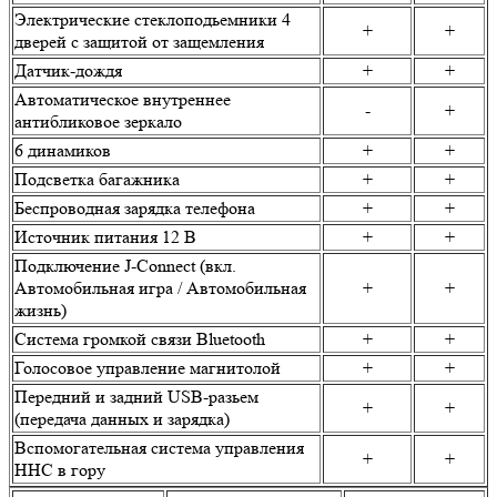
Электрические стеклоподьемники 4
+
+
дверей с защитой от защемления
Датчик-дождя
+
+
Автоматическое внутреннее
-
+
антибликовое зеркало
6 динамиков
+
+
Подсветка багажника
+
+
Беспроводная зарядка телефона
+
+
Источник питания 12 В
+
+
Подключение J-Connect (вкл.
Автомобильная игра / Автомобильная
+
+
жизнь)
Система громкой связи Bluetooth
+
+
Голосовое управление магнитолой
+
+
Передний и задний USВ-разьем
+
+
(передача данных и зарядка)
Вспомогательная система управления
+
+
ННС в гору