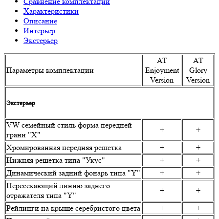
Сравнение комплектаций
Характеристики
Описание
Интерьер
Экстерьер
АТ
АТ
Параметры комплектации
Enjoyment
Glory
Version
Version
Экстерьер
VW семейный стиль форма передней
+
+
грани "X"
Хромированная передняя решетка
+
+
Нижняя решетка типа "Укус"
+
+
Динамический задний фонарь типа "Y"
+
+
Пересекающий линию заднего
+
+
отражателя типа "Y"
Рейлинги на крыше серебристого цвета
+
+