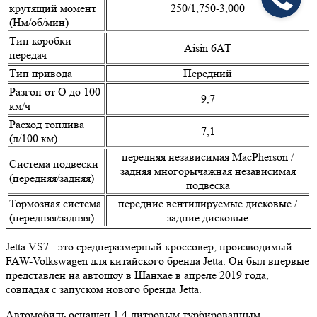
крутящий момент
250/1,750-3,000
(Нм/об/мин)
Тип коробки
Aisin 6АТ
передач
Тип привода
Передний
Разгон от О до 100
9,7
км/ч
Расход топлива
7,1
(л/100 км)
передняя независимая MacPherson /
Система подвески
задняя многорычажная независимая
(передняя/задняя)
подвеска
Тормозная система
передние вентилируемые дисковые /
(передняя/задняя)
задние дисковые
Jetta VS7 - это среднеразмерный кроссовер, производимый
FAW-Volkswagen для китайского бренда Jetta. Он был впервые
представлен на автошоу в Шанхае в апреле 2019 года,
совпадая с запуском нового бренда Jetta.
Автомобиль оснащен 1.4-литровым турбированным