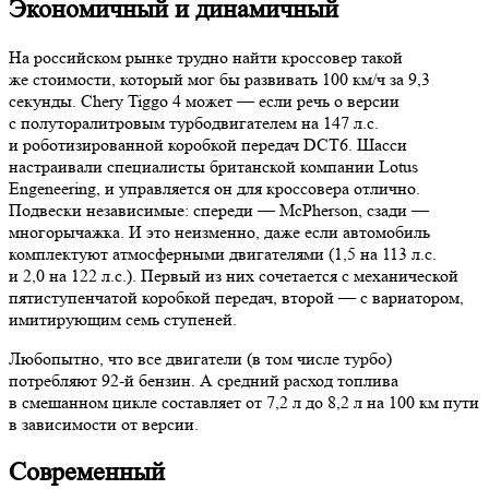
Экономичный и динамичный
На российском рынке трудно найти кроссовер такой
же стоимости, который мог бы развивать 100 км/ч за 9,3
секунды. Chery Tiggo 4 может — если речь о версии
с полуторалитровым турбодвигателем на 147 л.с.
и роботизированной коробкой передач DCT6. Шасси
настраивали специалисты британской компании Lotus
Engeneering, и управляется он для кроссовера отлично.
Подвески независимые: спереди — McPherson, сзади —
многорычажка. И это неизменно, даже если автомобиль
комплектуют атмосферными двигателями (1,5 на 113 л.с.
и 2,0 на 122 л.с.). Первый из них сочетается с механической
пятиступенчатой коробкой передач, второй — с вариатором,
имитирующим семь ступеней.
Любопытно, что все двигатели (в том числе турбо)
потребляют 92-й бензин. А средний расход топлива
в смешанном цикле составляет от 7,2 л до 8,2 л на 100 км пути
в зависимости от версии.
Современный